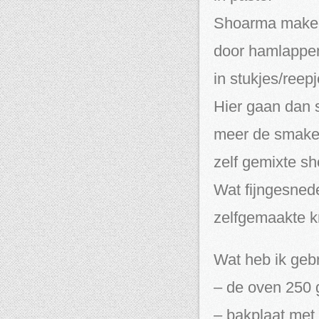
Shoarma maken w
door hamlappen 
in stukjes/reepj
Hier gaan dan 
meer de smaken
zelf gemixte s
Wat fijngesnede
zelfgemaakte 
Wat heb ik geb
– de oven 250 
– bakplaat met