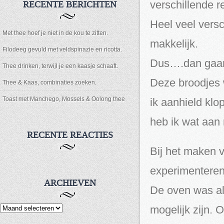
verschillende r
RECENTE BERICHTEN
Heel veel versc
Met thee hoef je niet in de kou te zitten.
makkelijk.
Filodeeg gevuld met veldspinazie en ricotta.
Dus….dan gaan
Thee drinken, terwijl je een kaasje schaaft.
Deze broodjes 
Thee & Kaas, combinaties zoeken.
Toast met Manchego, Mossels & Oolong thee
ik aanhield klo
heb ik wat aan 
RECENTE REACTIES
Bij het maken v
experimenteren
ARCHIEVEN
De oven was al
Archieven
mogelijk zijn. 