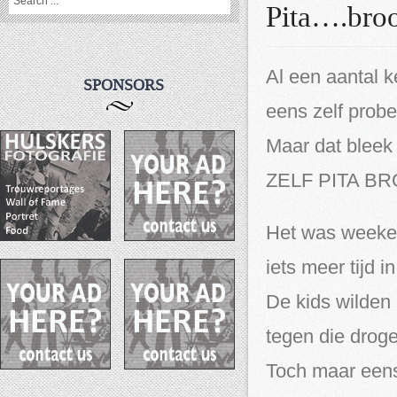
Pita….broo
Al een aantal 
SPONSORS
eens zelf prob
Maar dat bleek u
ZELF PITA B
Het was weeke
iets meer tijd i
De kids wilden
tegen die droge
Toch maar eens