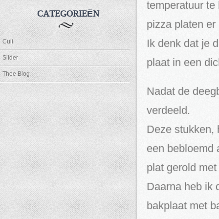
temperatuur te 
CATEGORIEËN
pizza platen e
Ik denk dat je 
Culi
Slider
plaat in een d
Thee Blog
Nadat de deegb
verdeeld.
Deze stukken, h
een bebloemd a
plat gerold met
Daarna heb ik d
bakplaat met b